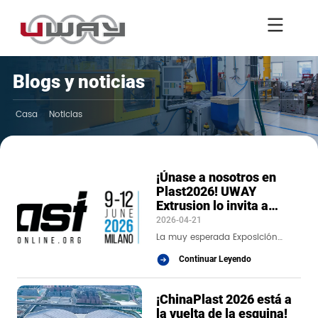
Blogs y noticias
Casa
Noticias
¡Únase a nosotros en
Plast2026! UWAY
Extrusion lo invita a
explorar nuevas
2026-04-21
oportunidades en la
La muy esperada Exposición
industria del caucho y el
Internacional de la Industria del
Continuar Leyendo
plástico
Plástico y el Caucho Plast2026 se
¡ChinaPlast 2026 está a
abrirá grandiosamente del 9 al 12
la vuelta de la esquina!