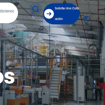
Solicite Una Cotiz
táctenos
ación
os