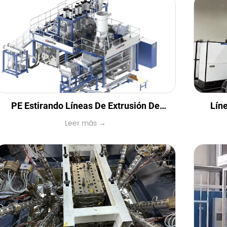
PE Estirando Líneas De Extrusión De
Lín
Leer más →
Película