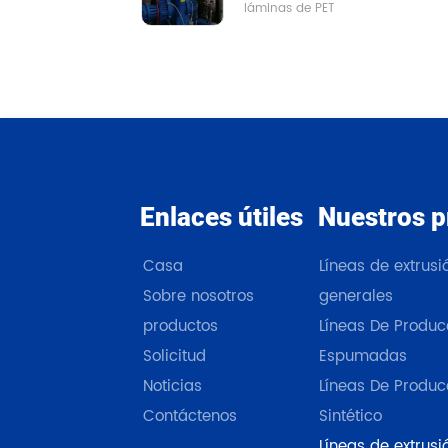
del tablero: 500-
láminas de PET
de PET con en 
Amortiguadora
1000 mm; Altura del 
línea MDO
núcleo: 20-100 mm; 
Tamaño de panal: 
personalizable. 
Solicitud
Enlaces útiles
Nuestros p
Casa
Líneas de extrus
Sobre nosotros
generales
productos
Líneas De Produc
Solicitud
Espumadas
Noticias
Líneas De Produc
Contáctenos
Sintético
Líneas de extrusi