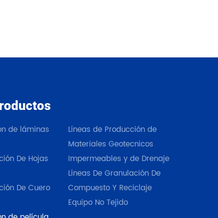
roductos
Nuestros productos
ión de láminas
Líneas de Producción de
Materiales Geotecnicos
ción De Hojas
Impermeables y de Drenaje
Líneas De Granulación De
ción De Cuero
Compuesto Y Reciclaje
Equipo No Tejido
ón de película