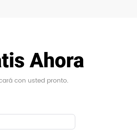
tis Ahora
cará con usted pronto.