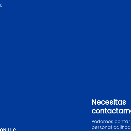
s
Necesitas
contactarn
Podemos contar
personal calific
ION LLC.