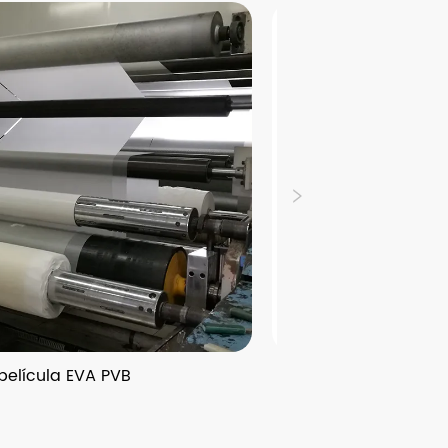
ícula EVA PVB
PE Estirando