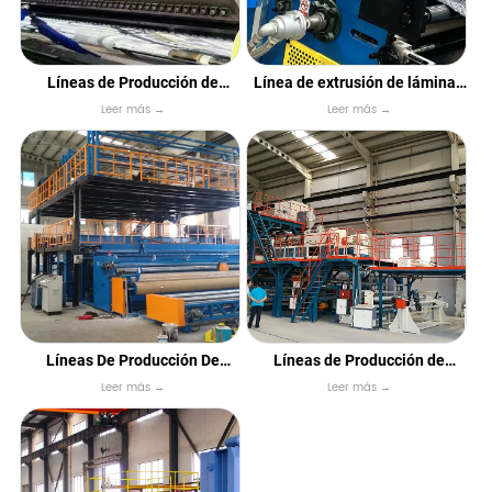
Líneas de Producción de
Línea de extrusión de láminas
Leer más →
Leer más →
Geomembrana HDPE TPO
con hoyuelos de drenaje
Líneas De Producción De
Líneas de Producción de
Leer más →
Leer más →
Revestimiento De Arcilla
Láminas Impermeables
Geosintética
Reforzadas con PVC