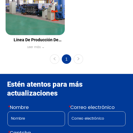
Línea De Producción De
Leer más →
Geomalla De Estiramiento
Biaxial
1
Estén atentos para más
actualizaciones
*
Nombre
*
Correo electrónico