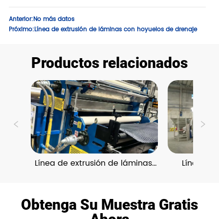
Anterior:
No más datos
Próximo:
Línea de extrusión de láminas con hoyuelos de drenaje
Productos relacionados
Línea de extrusión de láminas 
Líneas De
con hoyuelos de drenaje
Revestimi
Geo
Obtenga Su Muestra Gratis