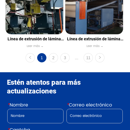
Línea de extrusión de láminas
Línea de extrusión de láminas
Leer más →
Leer más →
de alta barrera PP / PS / PE /
de ABS / CADERAS
EVOH
1
2
3
...
11
Estén atentos para más
actualizaciones
*
Nombre
*
Correo electrónico