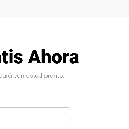
tis Ahora
cará con usted pronto.