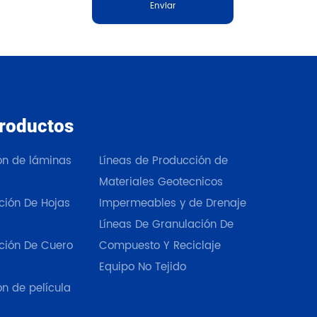
Enviar
roductos
Nuestros productos
ión de láminas
Líneas de Producción de
Materiales Geotecnicos
ción De Hojas
Impermeables y de Drenaje
Líneas De Granulación De
ción De Cuero
Compuesto Y Reciclaje
Equipo No Tejido
ón de película