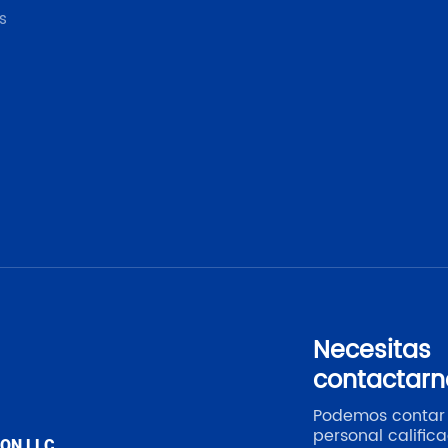
s
Necesitas
contactarn
Podemos contar
personal calific
ION LLC.