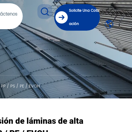
Solicite Una Cotiz
áctenos
ación
 PP / PS / PE / EVOH
sión de láminas de alta