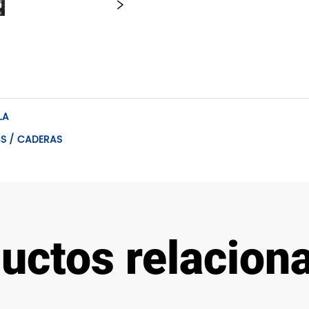
LA
ABS / CADERAS
uctos relacion