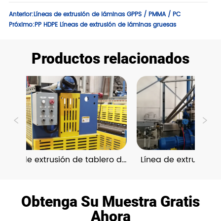
Anterior:
Líneas de extrusión de láminas GPPS / PMMA / PC
Próximo:
PP HDPE Líneas de extrusión de láminas gruesas
Productos relacionados
extrusión de tablero de 
Línea de extrusión de película
l hexagonal de PP
fundida de PET con en línea 
MDO
Obtenga Su Muestra Gratis
Ahora