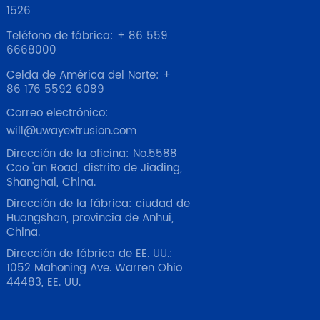
moderna. Nuestro 
1526
equipo estará en el 
lugar para discutir 
Teléfono de fábrica: + 86 559
cómo podemos 
6668000
optimizar su 
Celda de América del Norte: +
producción con 
86 176 5592 6089
equipo 
automatizado de 
Correo electrónico:
alto rendimiento.

will@uwayextrusion.com
📍 Dónde 
Dirección de la oficina: No.5588
encontrarnos:

Cao 'an Road, distrito de Jiading,
Evento: PLAST 2026

Shanghai, China.
Fecha: del 9 al 12 
Dirección de la fábrica: ciudad de
de junio de 2026

Huangshan, provincia de Anhui,
Ubicación: Milán, 
China.
Italia

Stand: Hall 13, C04

Dirección de fábrica de EE. UU.:
1052 Mahoning Ave. Warren Ohio
¡Nos vemos allí!
44483, EE. UU.