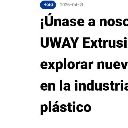
Hora
2026-04-21
¡Únase a noso
UWAY Extrusio
explorar nue
en la industri
plástico