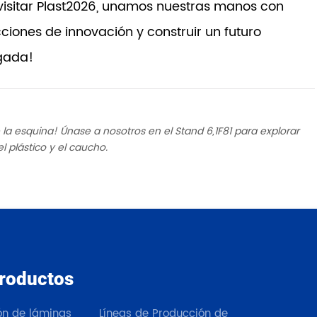
visitar Plast2026, unamos nuestras manos con
ciones de innovación y construir un futuro
egada!
 la esquina! Únase a nosotros en el Stand 6,1F81 para explorar
 plástico y el caucho.
roductos
Nuestros productos
ión de láminas
Líneas de Producción de