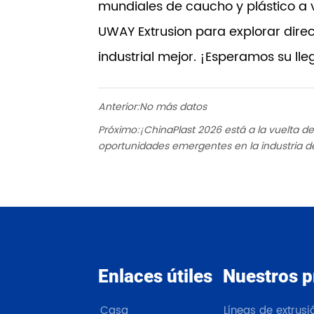
mundiales de caucho y plástico a 
UWAY Extrusion para explorar direc
industrial mejor. ¡Esperamos su ll
Anterior:
No más datos
Próximo:
¡ChinaPlast 2026 está a la vuelta de
oportunidades emergentes en la industria del
Enlaces útiles
Nuestros p
Casa
Líneas de extrus