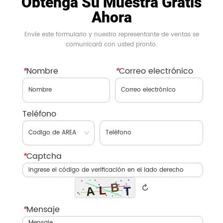
Obtenga Su Muestra Gratis
Ahora
Envíe este formulario y nuestro representante de ventas se
comunicará con usted pronto.
*
Nombre
*
Correo electrónico
Teléfono
*
Captcha
↻
*
Mensaje