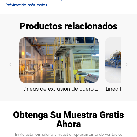
Próximo:
No más datos
Productos relacionados
Líneas de extrusión de cuero 
Línea De La
sintético de PVC / POE / TPU
De Cu
Obtenga Su Muestra Gratis
Ahora
Envíe este formulario y nuestro representante de ventas se