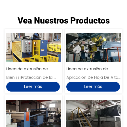
Vea Nuestros Productos
Línea de extrusión de 
Línea de extrusión de 
tablero de panal hexagonal 
Bien ¡¡¡Protección de la 
láminas de alta barrera PP 
Aplicación De Hoja De Alta 
de PP
carpa!!! Proceso continuo 
/ PS / PE / EVOH
Barrera
Leer más
Leer más
para tablero de nido de 
abeja de gran tamaño y 
alta resistencia. Ancho del 
tablero: 500-1000 mm; 