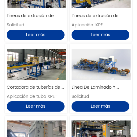
Líneas de extrusión de 
Líneas de extrusión de 
horno de espuma 
Solicitud
horno de espuma vertical 
Aplicación IXPE
horizontal de hoja XPE
de hoja IXPE IXPP
Leer más
Leer más
Cortadora de tuberías de 
Línea De Laminado Y 
aislamiento XPE y líneas de 
Aplicación de tubo XPET
Repujado De Cuero 
Solicitud
producción de soldadura
Sintético
Leer más
Leer más