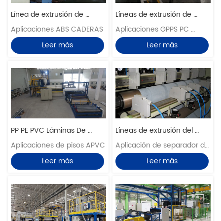
Altura del núcleo: 20-100 
Línea de extrusión de 
Líneas de extrusión de 
mm; Tamaño de panal: 
láminas de ABS / CADERAS
Aplicaciones ABS CADERAS
láminas GPPS / PMMA / PC
Aplicaciones GPPS PC 
personalizable. Solicitud
PMMA
Leer más
Leer más
PP PE PVC Láminas De 
Líneas de extrusión del 
Alfombra Líneas De 
Aplicaciones de pisos APVC
separador de masa 
Aplicación de separador de 
Extrusión
UHMWPE
batería
Leer más
Leer más