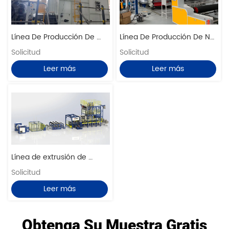
Línea De Producción De 
Línea De Producción De No 
Punzonado De Agujas No 
Solicitud
Tejido Fundido Soplado
Solicitud
Tejidas
Leer más
Leer más
Línea de extrusión de 
película TPO
Solicitud
Leer más
Obtenga Su Muestra Gratis