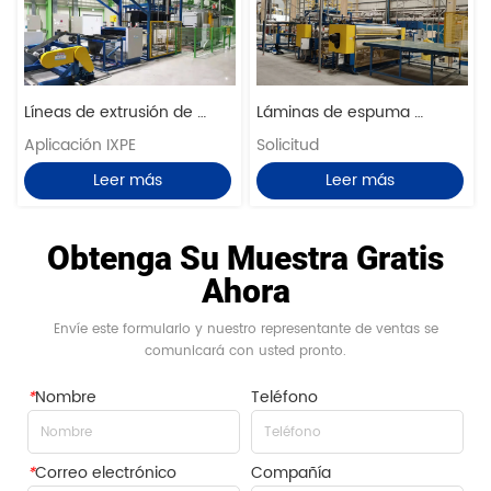
Líneas de extrusión de 
Láminas de espuma 
horno de espuma vertical 
Aplicación IXPE
laminadas en relieve Líneas 
Solicitud
de hoja IXPE IXPP
de producción
Leer más
Leer más
Obtenga Su Muestra Gratis
Ahora
Envíe este formulario y nuestro representante de ventas se
comunicará con usted pronto.
*
Nombre
Teléfono
*
Correo electrónico
Compañía