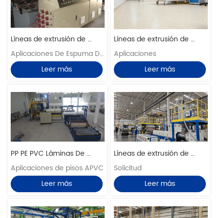
la hora; Hoja T Hickness: 
0.5-6mm; Ancho de la 
Líneas de extrusión de 
Líneas de extrusión de 
hoja: 2800 mm (más 
láminas de PVC WPC 
Aplicaciones De Espuma De 
pisos SPC
Aplicaciones
ancho posible a petición); 
Celuka
PVC Clluka
Leer más
Leer más
Aplicación De Placa 
Amortiguadora
PP PE PVC Láminas De 
Líneas de extrusión de 
Alfombra Líneas De 
Aplicaciones de pisos APVC
horno de espuma 
Solicitud
Extrusión
horizontal de hoja XPE
Leer más
Leer más