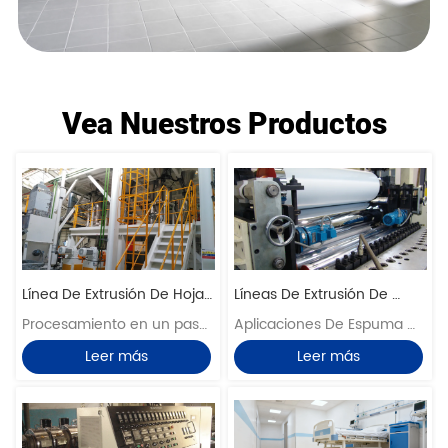
Vea Nuestros Productos
Línea De Extrusión De Hoja 
Líneas De Extrusión De 
De Amortiguación De Alto 
Procesamiento en un paso 
Espuma Sin PVC
Aplicaciones De Espuma 
Llenado
usando  Dos - Etapa E 
Sin PVC
Leer más
Leer más
Xtruder, ahorrando mano 
de obra y energía. Salida: 
hasta 5  Toneladas pags Es 