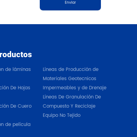
Enviar
roductos
Nuestros productos
ión de láminas
Líneas de Producción de
Materiales Geotecnicos
ción De Hojas
Impermeables y de Drenaje
Líneas De Granulación De
ción De Cuero
Compuesto Y Reciclaje
Equipo No Tejido
ón de película