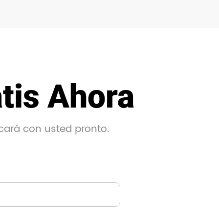
tis Ahora
cará con usted pronto.