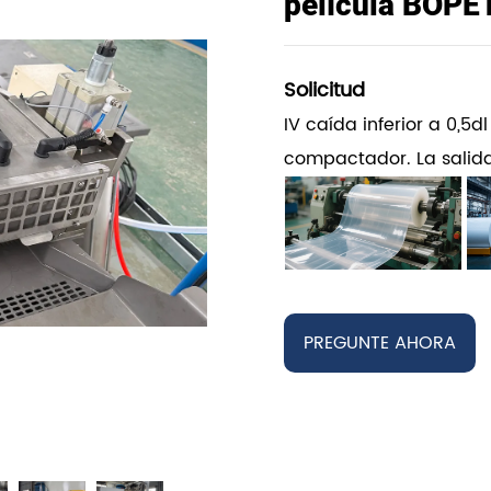
película BOPE
Solicitud
IV caída inferior a 0,5d
compactador. La salida
PREGUNTE AHORA