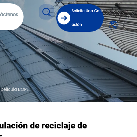
Solicite Una Cotiz
áctenos
ación
 película BOPET
ulación de reciclaje de