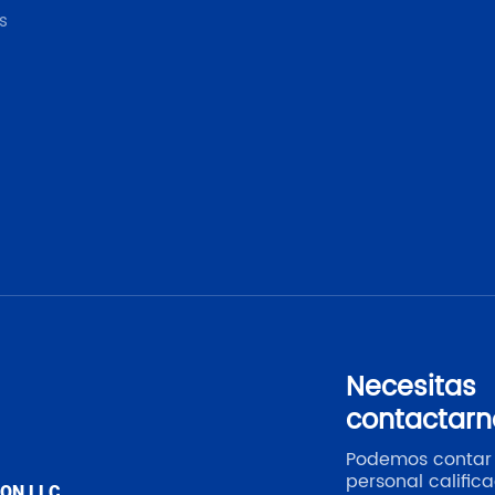
s
Necesitas
contactarn
Podemos contar
personal calific
ION LLC.