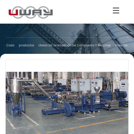
Casa
productos
Líneas De Granulación De Compuesto Y Reciclaje
Línea De Pel