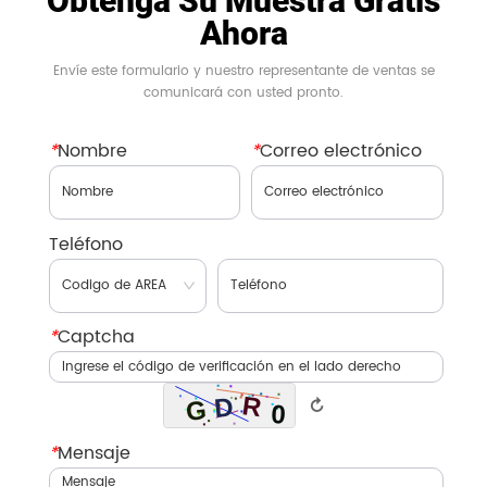
Obtenga Su Muestra Gratis
Ahora
Envíe este formulario y nuestro representante de ventas se
comunicará con usted pronto.
*
Nombre
*
Correo electrónico
Teléfono
*
Captcha
↻
*
Mensaje