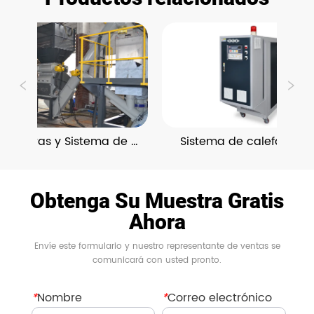
turadoras y Sistema de 
Sistema de calefacción y
Reciclaje
refrigeración
Obtenga Su Muestra Gratis
Ahora
Envíe este formulario y nuestro representante de ventas se
comunicará con usted pronto.
*
Nombre
*
Correo electrónico