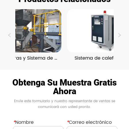
turadoras y Sistema de 
Sistema de calefacción 
Reciclaje
refrigeración
Obtenga Su Muestra Gratis
Ahora
Envíe este formulario y nuestro representante de ventas se
comunicará con usted pronto.
*
Nombre
*
Correo electrónico